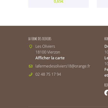
0,65€
LA FERME DES OLIVIERS
HOR
Les Oliviers
Du
18100 Vierzon
1
Afficher la carte
L
1
F
02 48 75 17 94
et
RE