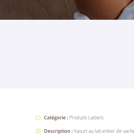
Recopier le code ci-contre

Rafraîchir le captcha

En cochant cette case, vous consentez à recevoir nos propositions comme
l'adresse email indiqué ci-dessus. Vous pouvez vous désinscrire à tout 
utilisant
le formulaire de désinscription
.
INSCRIPTION
Catégorie :
Produits Laitiers

Description :
Yaourt au lait entier de vach
