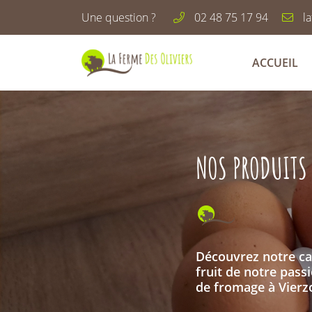
Une question ?
02 48 75 17 94
Les Oliviers
18100 Vierzon
ACCUEIL
02 48 75 17 94
NOS PRODUITS
Découvrez notre cat
fruit de notre passi
Adresse email de réception

de fromage à Vierzo