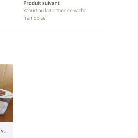
Produit suivant
Yaourt au lait entier de vache
framboise
Entremet au lait entier de vache