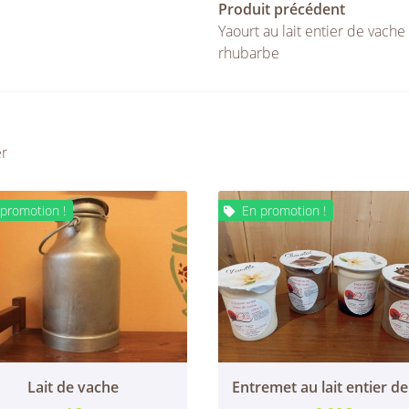
Produit précédent
Yaourt au lait entier de vache
rhubarbe
er
promotion !
En promotion !

Lait de vache