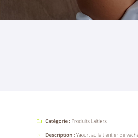
Recopier le code ci-contre

Rafraîchir le captcha

En cochant cette case, vous consentez à recevoir nos propositions comme
l'adresse email indiqué ci-dessus. Vous pouvez vous désinscrire à tout 
utilisant
le formulaire de désinscription
.
INSCRIPTION
Catégorie :
Produits Laitiers

Description :
Yaourt au lait entier de vach
