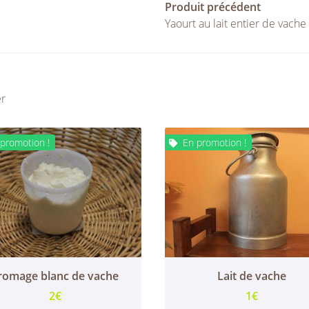
Produit précédent
Yaourt au lait entier de vache
er
promotion !
En promotion !

romage blanc de vache
Lait de vache
2€
1€