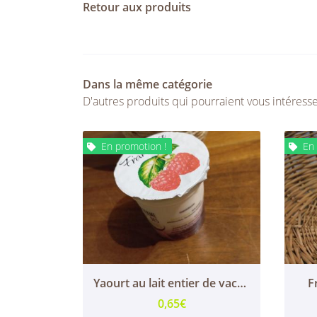
Retour aux produits
Dans la même catégorie
D'autres produits qui pourraient vous intéress
En promotion !
En 


Yaourt au lait entier de vache framboise
F
0,65€