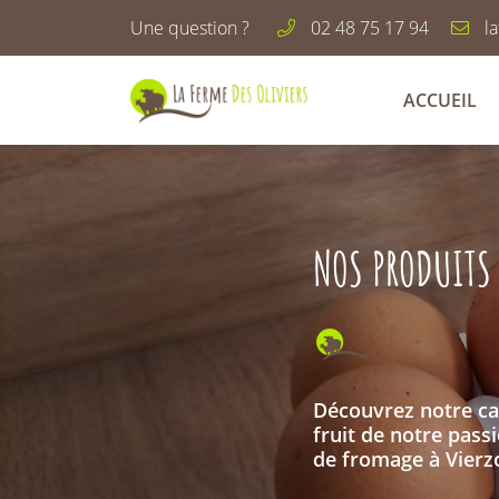
Une question ?
02 48 75 17 94
Les Oliviers
18100 Vierzon
ACCUEIL
02 48 75 17 94
NOS PRODUITS
Découvrez notre cat
fruit de notre passi
Adresse email de réception

de fromage à Vierzo