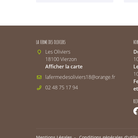
LA FERME DES OLIVIERS
HOR
Les Oliviers
Du
18100 Vierzon
1
Afficher la carte
L
1
F
02 48 75 17 94
et
RE
Mentions Légales
Conditions générales d'utili