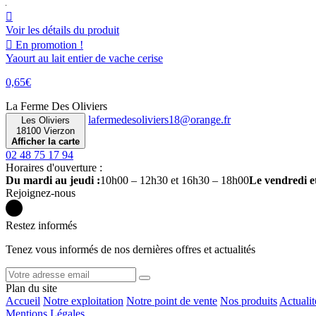

Voir les détails du produit

En promotion !
Yaourt au lait entier de vache cerise
0,65€
La Ferme Des Oliviers
Les Oliviers
18100 Vierzon
Afficher la carte
02 48 75 17 94
Horaires d'ouverture :
Du mardi au jeudi :
10h00 – 12h30 et 16h30 – 18h00
Le vendredi e
Rejoignez-nous
Restez informés
Tenez vous informés de nos dernières offres et actualités
Plan du site
Accueil
Notre exploitation
Notre point de vente
Nos produits
Actualit
Mentions Légales