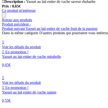

Description :
Yaourt au lait entier de vache saveur rhubarbe
Prix :
0,65€
Ce produit m'intéresse
Retour aux produits
Produit précédent
-
Produit suivant
Yaourt au lait entier de vache fruit de la passion
Dans la même catégorie
D'autres produits qui pourraient vous intéress

Voir les détails du produit

En promotion !
Yaourt au lait entier de vache mirabelle
0,65€

Voir les détails du produit

En promotion !
Yaourt au lait entier de vache nature
0,55€