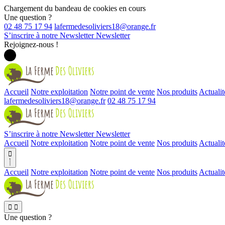
Chargement du bandeau de cookies en cours
Une question ?
02 48 75 17 94
S’inscrire à notre Newsletter
Newsletter
Rejoignez-nous !
Accueil
Notre exploitation
Notre point de vente
Nos produits
Actualit
02 48 75 17 94
S’inscrire à notre Newsletter
Newsletter
Accueil
Notre exploitation
Notre point de vente
Nos produits
Actualit

Accueil
Notre exploitation
Notre point de vente
Nos produits
Actualit


Une question ?