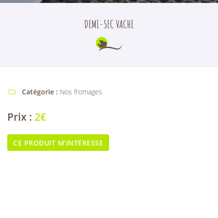
l'adresse email indiqué ci-dessus. Vous pouvez vous désinscrire à tout moment en
utilisant
le formulaire de désinscription
.
DEMI-SEC VACHE
INSCRIPTION
Catégorie :
Nos fromages

Prix :
2€
CE PRODUIT M'INTÉRESSE