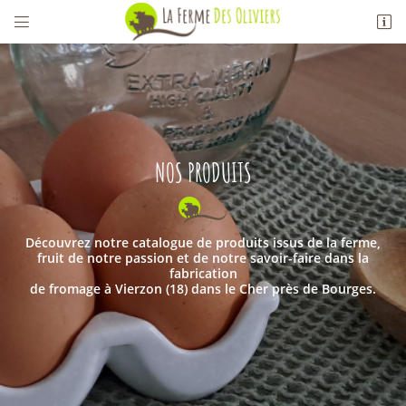


Les Oliviers
18100 Vierzon
02 48 75 17 94
NOS PRODUITS
Découvrez notre catalogue de produits issus de la ferme,
fruit de notre passion et de notre savoir-faire dans la
fabrication
Adresse email de réception

de fromage à Vierzon (18) dans le Cher près de Bourges.
Recopier le code ci-contre

Rafraîchir le captcha

En cochant cette case, vous consentez à recevoir nos propositions commerciales à