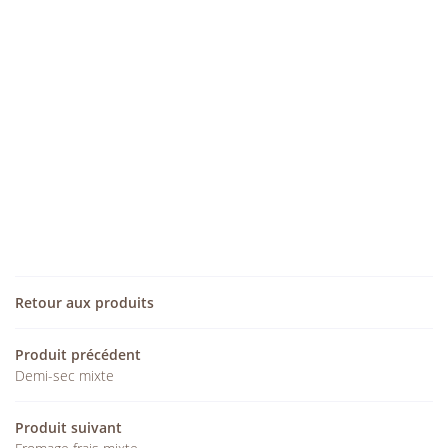
UNE QUESTION ?
ACCUEIL
02 48 75 17 9
RE EXPLOITATION
E POINT DE VENTE
Retour aux produits
NOS PRODUITS
REJOIGNEZ-NOUS :
ACTUALITÉS
Produit précédent
Demi-sec mixte
CONTACT
RESTEZ INFORMÉS
Produit suivant