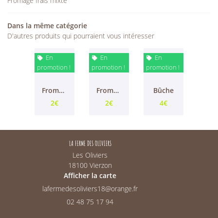
Fromage frais mixte
INSCRIPTION NEWS
Dans la même catégorie
D'autres produits qui pourraient vous intéresser
En
En
En



promotion !
promotion !
promotion !
Fromage sec vache
Fromage frais vache
Bûche
2€
2€
4€
LA FERME DES OLIVIERS
Les Oliviers
18100 Vierzon
Afficher la carte
02 48 75 17 94