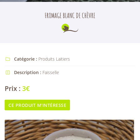
En cochant cette case, vous consentez à recevoir nos propositions commerciales à
l'adresse email indiqué ci-dessus. Vous pouvez vous désinscrire à tout moment en
utilisant
le formulaire de désinscription
.
FROMAGE BLANC DE CHÈVRE
INSCRIPTION
Catégorie :
Produits Laitiers

Description :
Faisselle

Prix :
3€
CE PRODUIT M'INTÉRESSE