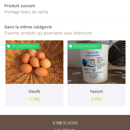
RESTEZ INFORMÉS
Produit suivant
Fromage blanc de vache
INSCRIPTION NEWS
Dans la même catégorie
D'autres produits qui pourraient vous intéresser
En promotion !
En promotion !


Oeufs
Yaourt
1,70€
0,85€
LA FERME DES OLIVIERS
Les Oliviers