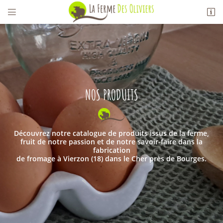


Les Oliviers
18100 Vierzon
02 48 75 17 94
NOS PRODUITS
Découvrez notre catalogue de produits issus de la ferme,
fruit de notre passion et de notre savoir-faire dans la
fabrication
Adresse email de réception

de fromage à Vierzon (18) dans le Cher près de Bourges.
Recopier le code ci-contre

Rafraîchir le captcha
